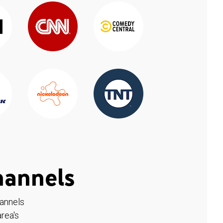
hannels
hannels
rea's