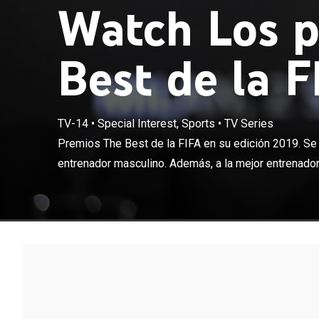
Watch Los p
Best de la F
TV-14
•
Special Interest, Sports
•
TV Series
Premios The Bes
jugador y entr
Premios The Best de la FIFA en su edición 2019. Se 
jugadora femen
entrenador masculino. Además, a la mejor entrenador