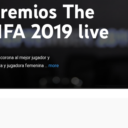
remios The
IFA 2019 live
×
t de la FIFA en su edición 2019. Se corona al mejor
enador masculino. Además, a la mejor entrenadora y
corona al mejor jugador y
ina de la campaña pasada. Desde Milán, Italia.
a y jugadora femenina ...
more