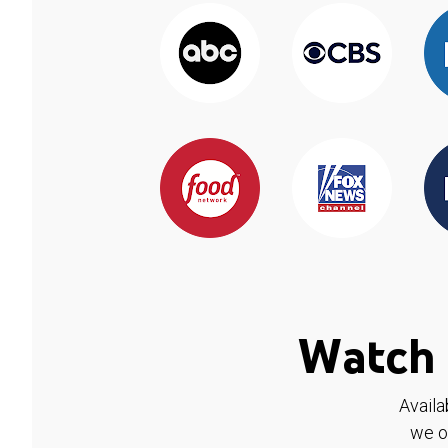
Watch 
Availa
we o