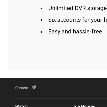
Unlimited DVR storage
Six accounts for your 
Easy and hassle-free
Connect
Watch
Top Genres