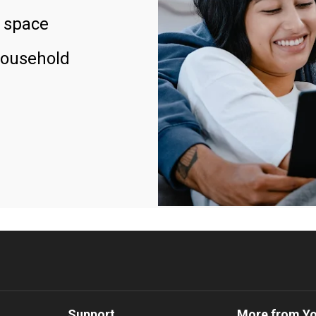
 space
household
Support
More from Y