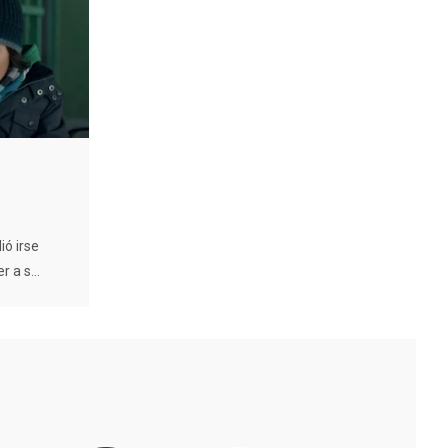
ió irse
 a s...