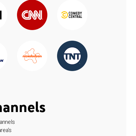
hannels
hannels
rea's