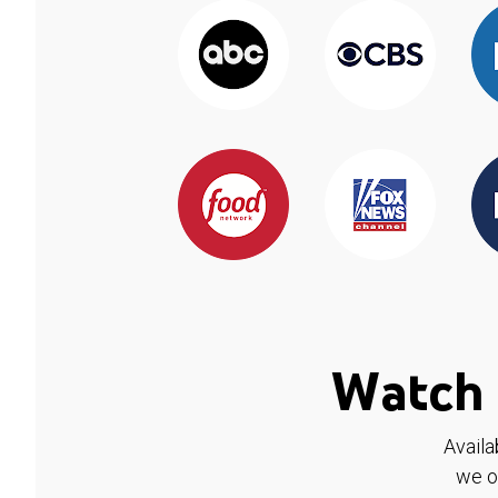
Watch 
Availa
we o