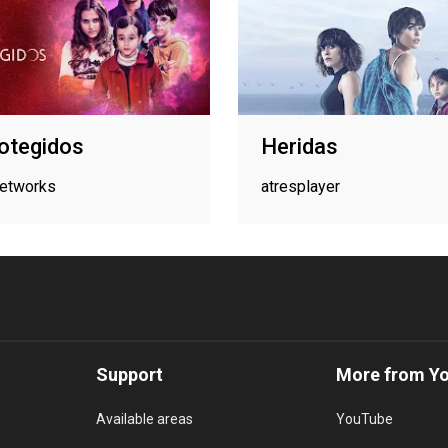
otegidos
Heridas
networks
atresplayer
Support
More from Y
Available areas
YouTube