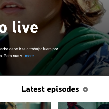
 live
×
un pequeño pueblo de montaña y su madre debe irse a
por falta de dinero para poder mantener a él y su
dre debe irse a trabajar fuera por
sus vidas cambian cuando dejan de recibir noticias de
. Pero sus v...
more
viajar para encontrar a su mamá.
Latest episodes