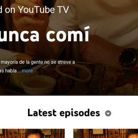
ed on YouTube TV
unca comí
×
arios lugares para probar cosas que la mayoría de la
eve a comer. Intenta superar sus propios prejuicios
a mayoría de la gente no se atreve a
de los platos con personas de diferentes culturas.
s habla ...
more
Latest episodes