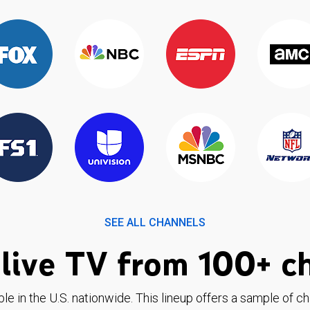
SEE ALL CHANNELS
live TV from 100+ c
ble in the U.S. nationwide. This lineup offers a sample of c