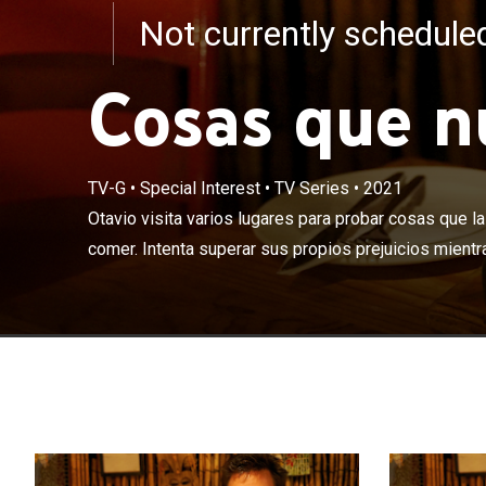
Not currently schedul
Cosas que n
TV-G
•
Special Interest
•
TV Series
•
2021
Otavio visita v
gente no se atr
Otavio visita varios lugares para probar cosas que l
mientras habla 
comer. Intenta superar sus propios prejuicios mientra