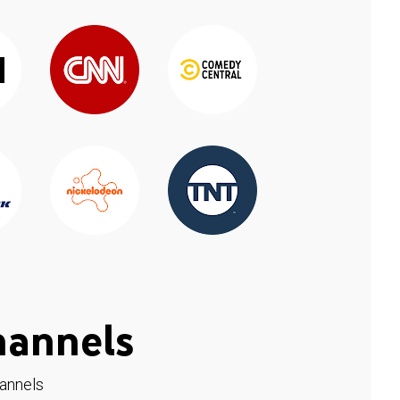
hannels
hannels