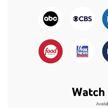
Watch 
Availa