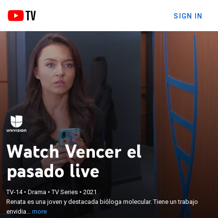
SIGN IN
Watch Vencer el
pasado live
×
Renata es una joven y destacada bióloga molecular.
Tiene un trabajo envidiable y está a punto de
TV-14
•
Drama
•
TV Series
•
2021
casarse con Alonso, su novio de la universidad. Un
Renata es una joven y destacada bióloga molecular. Tiene un trabajo
video donde aparece besando a un compañero de
envidia...
more