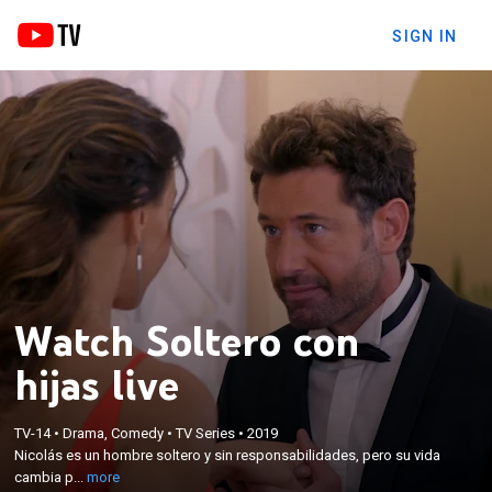
SIGN IN
Watch Soltero con
hijas live
×
Nicolás es un hombre soltero y sin
TV-14
•
Drama, Comedy
•
TV Series
•
2019
responsabilidades, pero su vida cambia por
Nicolás es un hombre soltero y sin responsabilidades, pero su vida
completo cuando se tiene que hacer cargo de sus
cambia p...
more
sobrinas. Con la ayuda de Victoria, este reto de vida