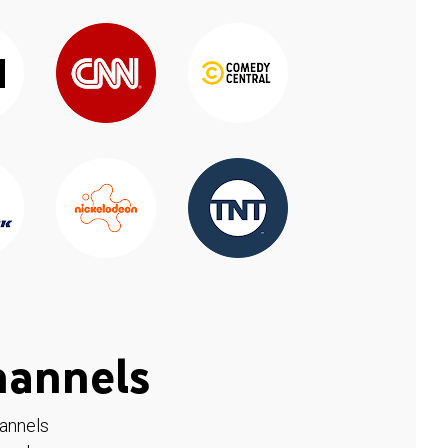
hannels
hannels