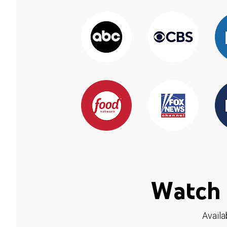
Watch 
Availa