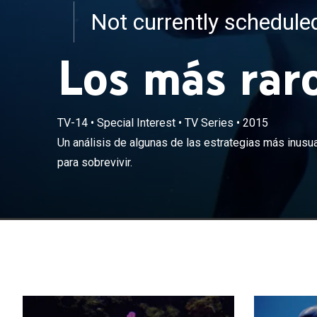
Not currently schedul
Los más rar
TV-14
•
Special Interest
•
TV Series
•
2015
Un análisis de 
Un análisis de algunas de las estrategias más inusu
animales desarr
para sobrevivir.