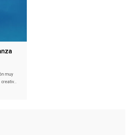
ianza
ión muy
reativ...