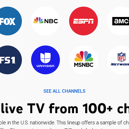
SEE ALL CHANNELS
live TV from 100+ c
ble in the U.S. nationwide. This lineup offers a sample of c