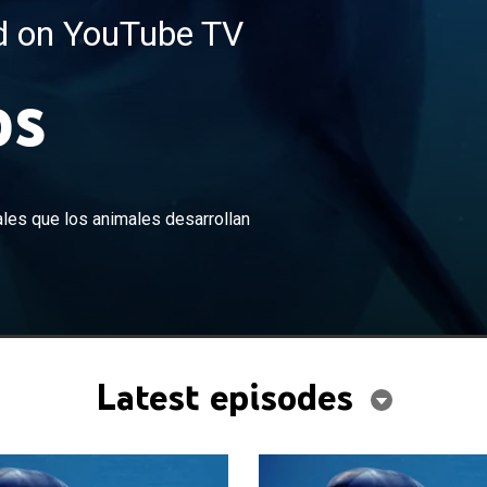
ed on YouTube TV
os
×
algunas de las estrategias más inusuales que los
ales que los animales desarrollan
ollan para sobrevivir.
Latest episodes