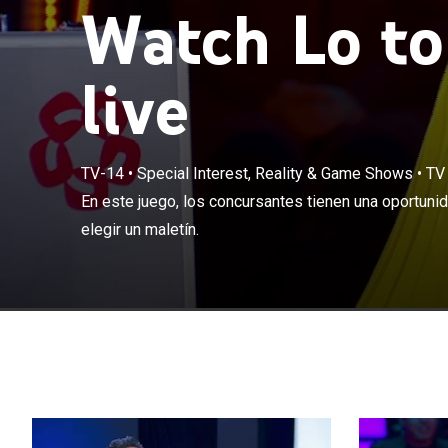
Watch Lo to
live
TV-14
•
Special Interest, Reality & Game Shows
•
TV
En este juego,
En este juego, los concursantes tienen una oportuni
000 dólares al 
elegir un maletín.