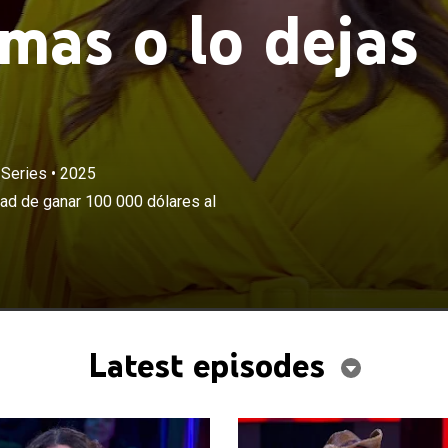
mas o lo dejas
 Series
•
2025
×
 los concursantes tienen una oportunidad de ganar 100
dad de ganar 100 000 dólares al
elegir un maletín.
Latest episodes