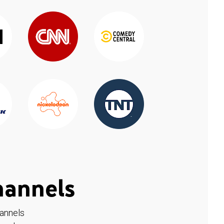
hannels
hannels