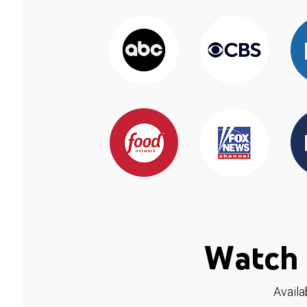
Watch 
Availa