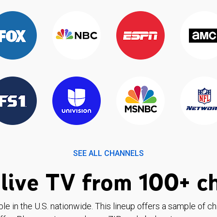
SEE ALL CHANNELS
live TV from 100+ c
ble in the U.S. nationwide. This lineup offers a sample of c