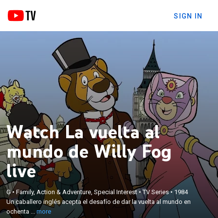
SIGN IN
Watch La vuelta al
mundo de Willy Fog
live
×
Un caballero inglés acepta el desafío de dar la
G
•
Family, Action & Adventure, Special Interest
•
TV Series
•
1984
vuelta al mundo en ochenta días. Solo hay una
Un caballero inglés acepta el desafío de dar la vuelta al mundo en
forma de saber si lo logrará: acompañándolo a él y
ochenta ...
more