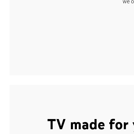
we o
TV made for 