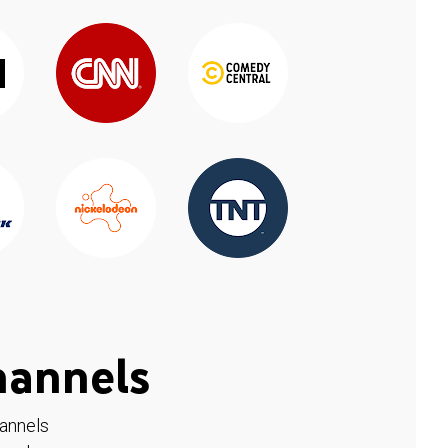
hannels
hannels