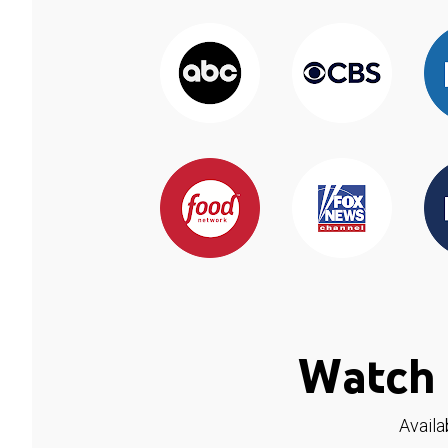
Watch 
Availa