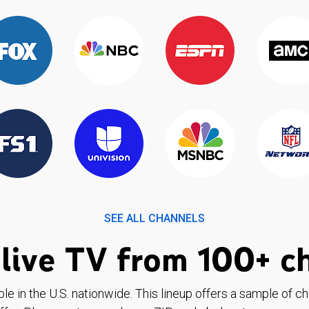
SEE ALL CHANNELS
live TV from 100+ c
ble in the U.S. nationwide. This lineup offers a sample of c