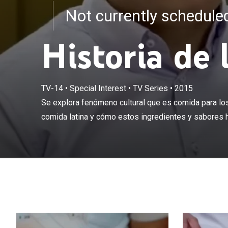
Not currently schedul
Historia de 
TV-14
•
Special Interest
•
TV Series
•
2015
Se explora fen
culinario de co
Se explora fenómeno cultural que es comida para los 
muchos sentido
comida latina y cómo estos ingredientes y sabores h