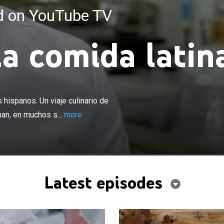
ed on YouTube TV
la comida latin
×
ómeno cultural que es comida para los hispanos. Un viaje
mida latina y cómo estos ingredientes y sabores han, en
hispanos. Un viaje culinario de
s, conquistado los Estados Unidos.
an, en muchos s...
more
Latest episodes