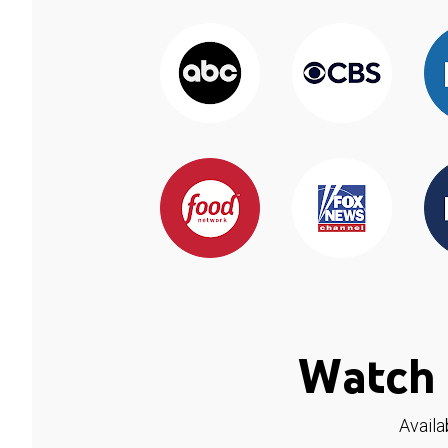
Watch 
Availa