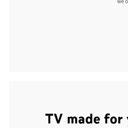
we o
TV made for 