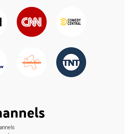
hannels
hannels