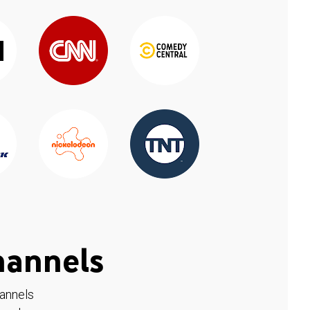
hannels
hannels