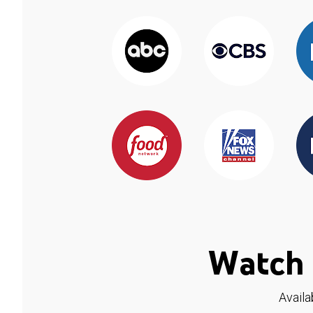
Watch 
Availa