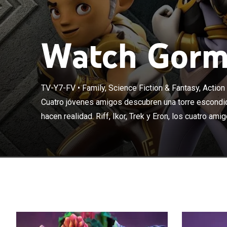
Watch Gormi
TV-Y7-FV
•
Family, Science Fiction & Fantasy, Actio
Cuatro jóvenes
ser héroes se h
Cuatro jóvenes amigos descubren una torre escondi
se transformar
hacen realidad. Riff, Ikor, Trek y Eron, los cuatro amig