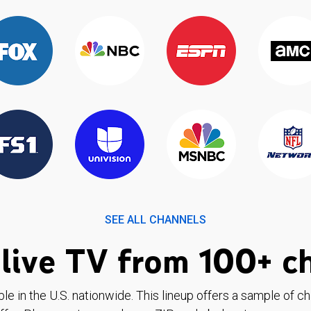
SEE ALL CHANNELS
live TV from 100+ c
ble in the U.S. nationwide. This lineup offers a sample of c