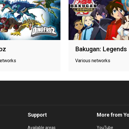
oz
Bakugan: Legends
networks
Various networks
Support
More from Y
Available areas
YouTube