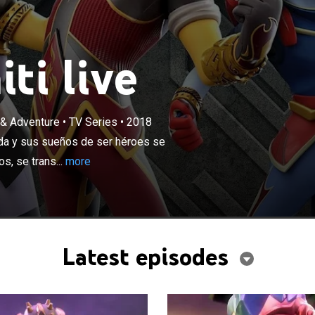
ti live
×
n & Adventure
•
TV Series
•
2018
 amigos descubren una torre escondida y sus sueños de
acen realidad. Riff, Ikor, Trek y Eron, los cuatro amigos,
da y sus sueños de ser héroes se
án en los legendarios guerreros Gormiti.
os, se trans...
more
Latest episodes