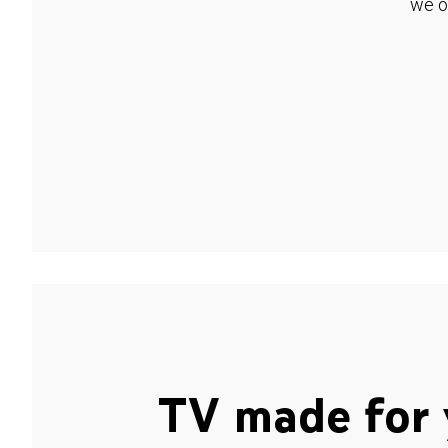
we o
TV made for 