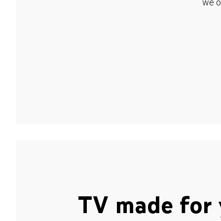
we o
TV made for 