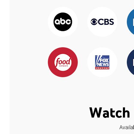
Watch 
Availa