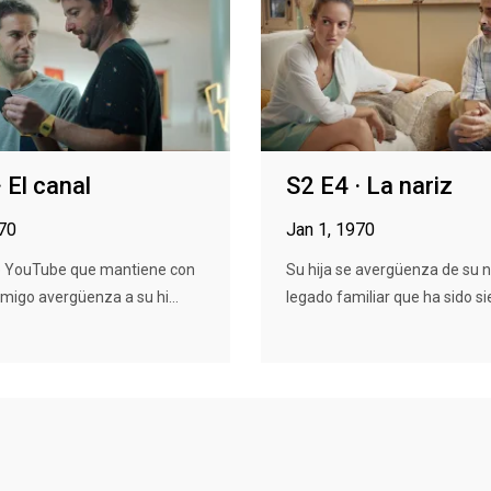
 El canal
S2 E4 · La nariz
970
Jan 1, 1970
de YouTube que mantiene con
Su hija se avergüenza de su n
migo avergüenza a su hi...
legado familiar que ha sido si