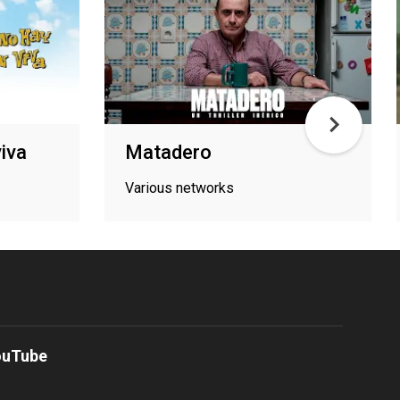
viva
Matadero
Various networks
ouTube