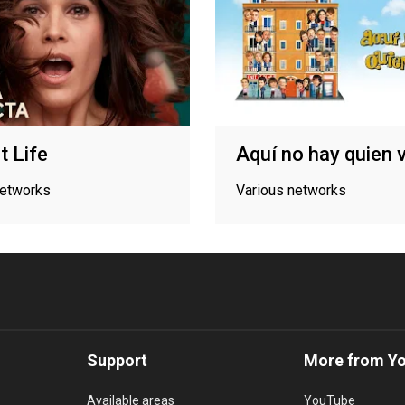
t Life
Aquí no hay quien 
networks
Various networks
Support
More from Y
Available areas
YouTube