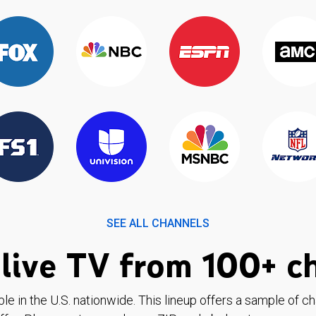
SEE ALL CHANNELS
live TV from 100+ c
ble in the U.S. nationwide. This lineup offers a sample of c