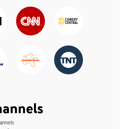
hannels
hannels