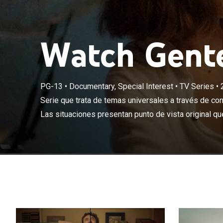
Watch Gente
Serie que trat
PG-13
•
Documentary, Special Interest
•
TV Series
•
dos personajes.
Serie que trata de temas universales a través de co
buscan generar
Las situaciones presentan punto de vista original qu
sus propias co