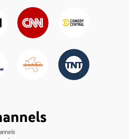
hannels
hannels