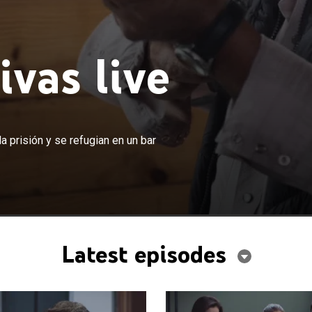
vas live
×
cuatro mujeres que logran escapar de la prisión y se
a prisión y se refugian en un bar
bar buscando iniciar una nueva vida.
Latest episodes