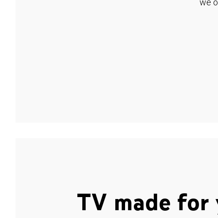
we o
TV made for 