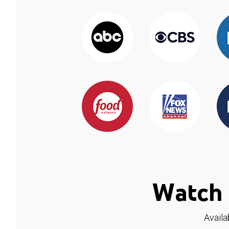
Watch 
Availa