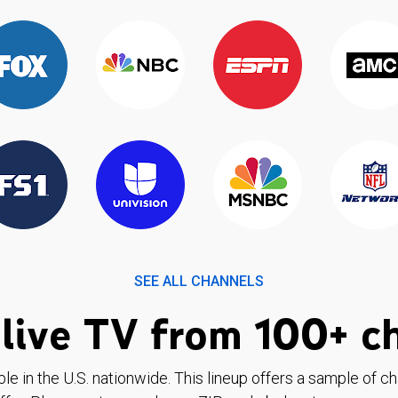
SEE ALL CHANNELS
live TV from 100+ c
ble in the U.S. nationwide. This lineup offers a sample of c