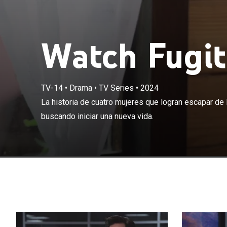
Watch Fugiti
TV-14
•
Drama
•
TV Series
•
2024
La historia de 
La historia de cuatro mujeres que logran escapar de l
refugian en un 
buscando iniciar una nueva vida.