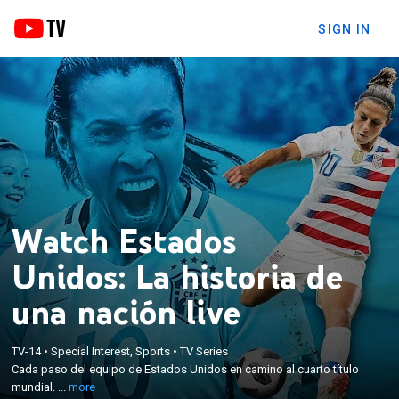
SIGN IN
Watch Estados
Unidos: La historia de
una nación live
×
Cada paso del equipo de Estados Unidos en camino
TV-14
•
Special Interest, Sports
•
TV Series
al cuarto título mundial. La historia dramática y
Cada paso del equipo de Estados Unidos en camino al cuarto título
personal que vivió cada jugadora, tanto en la
mundial. ...
more
cancha como en el detrás de escena, en su camino