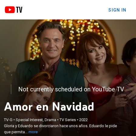
SIGN IN
Not currently scheduled on YouTube TV
Amor en Navidad
×
Gloria y Eduardo se divorciaron hace unos años.
TV-G
•
Special Interest, Drama
•
TV Series
•
2022
Eduardo le pide que permita a sus hijos pasar esta
Gloria y Eduardo se divorciaron hace unos años. Eduardo le pide
navidad con él. Las circunstancias hacen que Gloria
que permita...
more
también pase las fiestas con ellos y todos aprenden